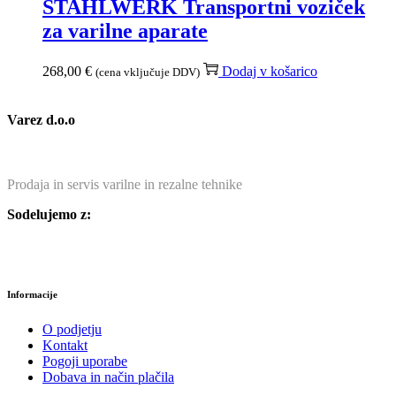
STAHLWERK Transportni voziček
za varilne aparate
268,00
€
Dodaj v košarico
(cena vključuje DDV)
Varez d.o.o
Prodaja in servis varilne in rezalne tehnike
Sodelujemo z:
Informacije
O podjetju
Kontakt
Pogoji uporabe
Dobava in način plačila