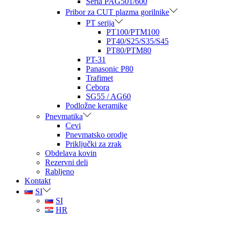
Seria PAG501/600
Pribor za CUT plazma gorilnike
PT serija
PT100/PTM100
PT40/S25/S35/S45
PT80/PTM80
PT-31
Panasonic P80
Trafimet
Cebora
SG55 / AG60
Podložne keramike
Pnevmatika
Cevi
Pnevmatsko orodje
Priključki za zrak
Obdelava kovin
Rezervni deli
Rabljeno
Kontakt
SI
SI
HR