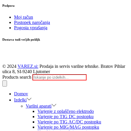
Podpora
Moj račun
Postopek naročanja
Pogosta vprašanja
Dostava tudi večjih pošiljk
© 2024
VAREZ.si:
Prodaja in servis varilne tehnike. Bratov Pihlar
ulica 8, SI-9240 Ljutomer
Products search
Domov
Izdelki
Varilni aparati
Varjenje z oplaščeno elektrodo
Varjenje po TIG DC postopku
Varjenje po TIG AC/DC postopku
Varjenje po MIG/MAG postopku