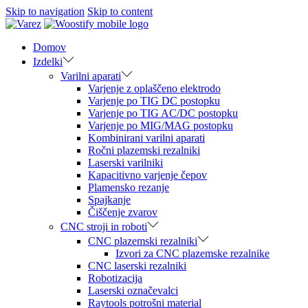
Skip to navigation
Skip to content
Domov
Izdelki
Varilni aparati
Varjenje z oplaščeno elektrodo
Varjenje po TIG DC postopku
Varjenje po TIG AC/DC postopku
Varjenje po MIG/MAG postopku
Kombinirani varilni aparati
Ročni plazemski rezalniki
Laserski varilniki
Kapacitivno varjenje čepov
Plamensko rezanje
Spajkanje
Čiščenje zvarov
CNC stroji in roboti
CNC plazemski rezalniki
Izvori za CNC plazemske rezalnike
CNC laserski rezalniki
Robotizacija
Laserski označevalci
Raytools potrošni material