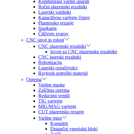
Kombinirani varilni aparati
Ročni plazemski rezalniki
Laserski varilniki
Kapacitivno varjenje čepov
Plamensko rezanje
Spajkanje
Čiščenje zvarov
CNC stroji in roboti
CNC plazemski rezalniki
Izvori za CNC plazemske rezalnike
CNC laserski rezalniki
Robotizacija
Laserski označevalci
Raytools potrošni material
Oprema
Varilne maske
Zaščitna oprema
Reducirni ventili
TIG varjenje
MIG/MAG varjenje
CUT plazemsko rezanje
Varilne mize
Kompleti
Distančni vpenjalni bloki