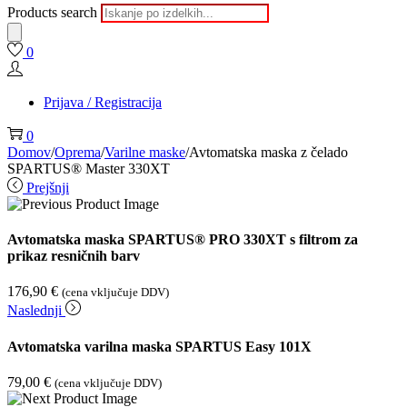
Products search
0
Prijava / Registracija
0
Domov
/
Oprema
/
Varilne maske
/
Avtomatska maska ​​z čelado
SPARTUS® Master 330XT
Prejšnji
Avtomatska maska ​​SPARTUS® PRO 330XT s filtrom za
prikaz resničnih barv
176,90
€
(cena vključuje DDV)
Naslednji
Avtomatska varilna maska SPARTUS Easy 101X
79,00
€
(cena vključuje DDV)