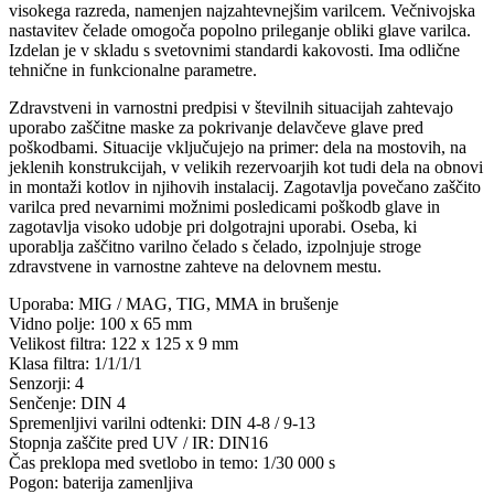
visokega razreda, namenjen najzahtevnejšim varilcem. Večnivojska
nastavitev čelade omogoča popolno prileganje obliki glave varilca.
Izdelan je v skladu s svetovnimi standardi kakovosti. Ima odlične
tehnične in funkcionalne parametre.
Zdravstveni in varnostni predpisi v številnih situacijah zahtevajo
uporabo zaščitne maske za pokrivanje delavčeve glave pred
poškodbami. Situacije vključujejo na primer: dela na mostovih, na
jeklenih konstrukcijah, v velikih rezervoarjih kot tudi dela na obnovi
in ​​montaži kotlov in njihovih instalacij. Zagotavlja povečano zaščito
varilca pred nevarnimi možnimi posledicami poškodb glave in
zagotavlja visoko udobje pri dolgotrajni uporabi. Oseba, ki
uporablja zaščitno varilno čelado s čelado, izpolnjuje stroge
zdravstvene in varnostne zahteve na delovnem mestu.
Uporaba: MIG / MAG, TIG, MMA in brušenje
Vidno polje: 100 x 65 mm
Velikost filtra: 122 x 125 x 9 mm
Klasa filtra: 1/1/1/1
Senzorji: 4
Senčenje: DIN 4
Spremenljivi varilni odtenki: DIN 4-8 / 9-13
Stopnja zaščite pred UV / IR: DIN16
Čas preklopa med svetlobo in temo: 1/30 000 s
Pogon: baterija zamenljiva