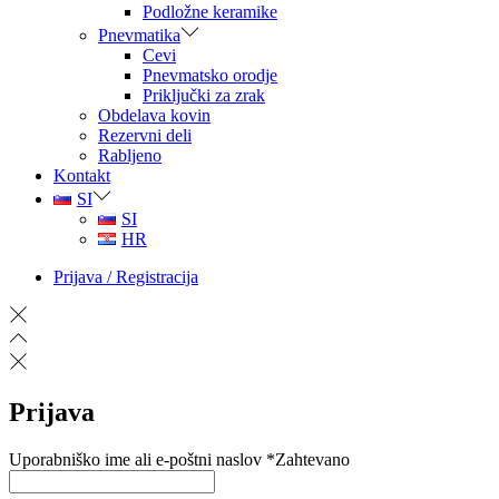
Podložne keramike
Pnevmatika
Cevi
Pnevmatsko orodje
Priključki za zrak
Obdelava kovin
Rezervni deli
Rabljeno
Kontakt
SI
SI
HR
Prijava / Registracija
Prijava
Uporabniško ime ali e-poštni naslov
*
Zahtevano