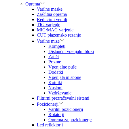
Oprema
Varilne maske
Zaščitna oprema
Reducirni ventili
TIG varjenje
MIG/MAG varjenje
CUT plazemsko rezanje
Varilne mize
Kompleti
Distančni vpenjalni bloki
Zatiči
Prizme
Vpenjalne puše
Dodatki
Vpenjala in spone
Kotniki
Nasloni
Vzdrževanje
Filtrirni prezračevalni sistemi
Pozicionerji
Varilni pozicionerji
Rotatorji
Oprema za pozicionerje
Led reflektorji