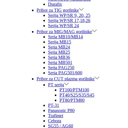
Durafix
Pribor za TIG gorilnike
Serija WP/SR 9, 20, 25
Serija WP/SR 17,18,26
Serija WP/SR 24
Pribor za MIG/MAG gorilnike
Seria MB10/MB14
Serija MB15
Seria MB24
Seria MB25
Seria MB36
Seria MB501
Seria PAG250
Seria PAG501/600
Pribor za CUT plazma gorilnike
PT serija
PT100/PTM100
PT40/S25/S35/S45
PT80/PTM80
PT-31
Panasonic P80
Trafimet
Cebora
SG55 / AG60