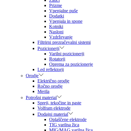
Zatiči
Prizme
Vpenjalne puše
Dodatki
Vpenjala in spone
Kotniki
Nasloni
Vzdrževanje
Filtrirni prezračevalni sistemi
Pozicionerji
Varilni pozicionerji
Rotatorji
Oprema za pozicionerje
Led reflektorji
Orodje
Električno orodje
Ročno orodje
Merila
Potrošni material
Spreji, tekočine in paste
Volfram elektrode
Dodajni material
Oplaščene elektrode
TIG varilna žica
MIG/MAG varilna žica