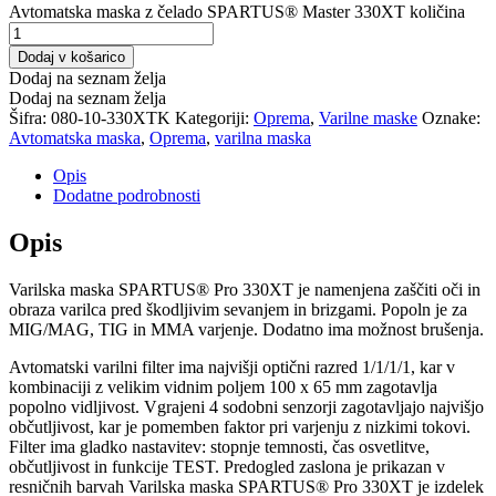
Avtomatska maska ​​z čelado SPARTUS® Master 330XT količina
Dodaj v košarico
Dodaj na seznam želja
Dodaj na seznam želja
Šifra:
080-10-330XTK
Kategoriji:
Oprema
,
Varilne maske
Oznake:
Avtomatska maska
,
Oprema
,
varilna maska
Opis
Dodatne podrobnosti
Opis
Varilska maska ​​SPARTUS® Pro 330XT je namenjena zaščiti oči in
obraza varilca pred škodljivim sevanjem in brizgami. Popoln je za
MIG/MAG, TIG in MMA varjenje. Dodatno ima možnost brušenja.
Avtomatski varilni filter ima najvišji optični razred 1/1/1/1, kar v
kombinaciji z velikim vidnim poljem 100 x 65 mm zagotavlja
popolno vidljivost. Vgrajeni 4 sodobni senzorji zagotavljajo najvišjo
občutljivost, kar je pomemben faktor pri varjenju z nizkimi tokovi.
Filter ima gladko nastavitev: stopnje temnosti, čas osvetlitve,
občutljivost in funkcije TEST. Predogled zaslona je prikazan v
resničnih barvah Varilska maska ​​SPARTUS® Pro 330XT je izdelek