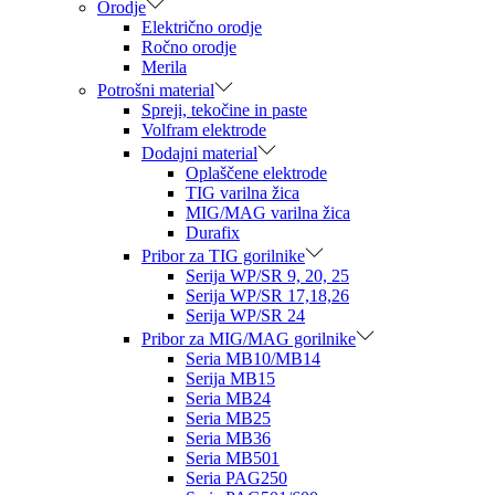
Orodje
Električno orodje
Ročno orodje
Merila
Potrošni material
Spreji, tekočine in paste
Volfram elektrode
Dodajni material
Oplaščene elektrode
TIG varilna žica
MIG/MAG varilna žica
Durafix
Pribor za TIG gorilnike
Serija WP/SR 9, 20, 25
Serija WP/SR 17,18,26
Serija WP/SR 24
Pribor za MIG/MAG gorilnike
Seria MB10/MB14
Serija MB15
Seria MB24
Seria MB25
Seria MB36
Seria MB501
Seria PAG250