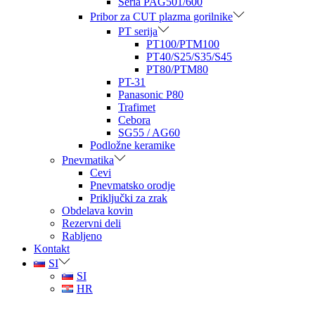
Seria PAG501/600
Pribor za CUT plazma gorilnike
PT serija
PT100/PTM100
PT40/S25/S35/S45
PT80/PTM80
PT-31
Panasonic P80
Trafimet
Cebora
SG55 / AG60
Podložne keramike
Pnevmatika
Cevi
Pnevmatsko orodje
Priključki za zrak
Obdelava kovin
Rezervni deli
Rabljeno
Kontakt
SI
SI
HR