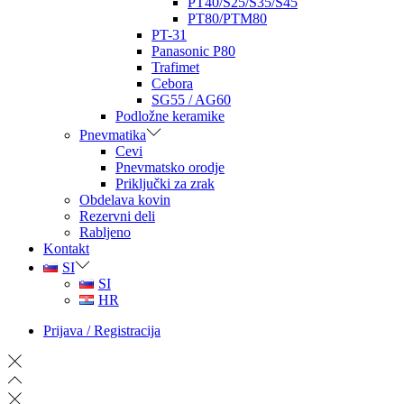
PT40/S25/S35/S45
PT80/PTM80
PT-31
Panasonic P80
Trafimet
Cebora
SG55 / AG60
Podložne keramike
Pnevmatika
Cevi
Pnevmatsko orodje
Priključki za zrak
Obdelava kovin
Rezervni deli
Rabljeno
Kontakt
SI
SI
HR
Prijava / Registracija