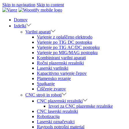
Skip to navigation
Skip to content
Domov
Izdelki
Varilni aparati
Varjenje z oplaščeno elektrodo
Varjenje po TIG DC postopku
Varjenje po TIG AC/DC postopku
Varjenje po MIG/MAG postopku
Kombinirani varilni aparati
Ročni plazemski rezalniki
Laserski varilniki
Kapacitivno varjenje čepov
Plamensko rezanje
Spajkanje
Čiščenje zvarov
CNC stroji in roboti
CNC plazemski rezalniki
Izvori za CNC plazemske rezalnike
CNC laserski rezalniki
Robotizacija
Laserski označevalci
Raytools potrošni material