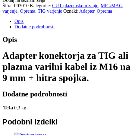
Dodaj na seznam želja
Šifra:
P03010
Kategorije:
CUT plazemsko rezanje
,
MIG/MAG
varjenje
,
Oprema
,
TIG varjenje
Oznaki:
Adapter
,
Oprema
Opis
Dodatne podrobnosti
Opis
Adapter konektorja za TIG ali
plazma varilni kabel iz M16 na
9 mm + hitra spojka.
Dodatne podrobnosti
Teža
0,3 kg
Podobni izdelki