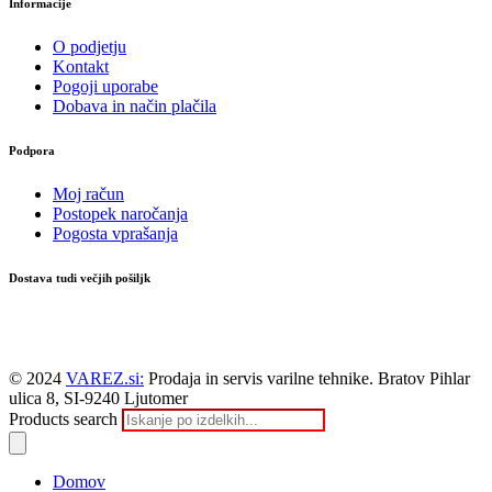
Informacije
O podjetju
Kontakt
Pogoji uporabe
Dobava in način plačila
Podpora
Moj račun
Postopek naročanja
Pogosta vprašanja
Dostava tudi večjih pošiljk
© 2024
VAREZ.si:
Prodaja in servis varilne tehnike. Bratov Pihlar
ulica 8, SI-9240 Ljutomer
Products search
Domov