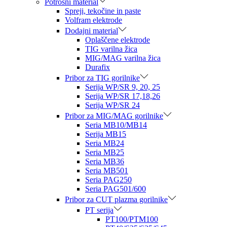
Potrošni material
Spreji, tekočine in paste
Volfram elektrode
Dodajni material
Oplaščene elektrode
TIG varilna žica
MIG/MAG varilna žica
Durafix
Pribor za TIG gorilnike
Serija WP/SR 9, 20, 25
Serija WP/SR 17,18,26
Serija WP/SR 24
Pribor za MIG/MAG gorilnike
Seria MB10/MB14
Serija MB15
Seria MB24
Seria MB25
Seria MB36
Seria MB501
Seria PAG250
Seria PAG501/600
Pribor za CUT plazma gorilnike
PT serija
PT100/PTM100