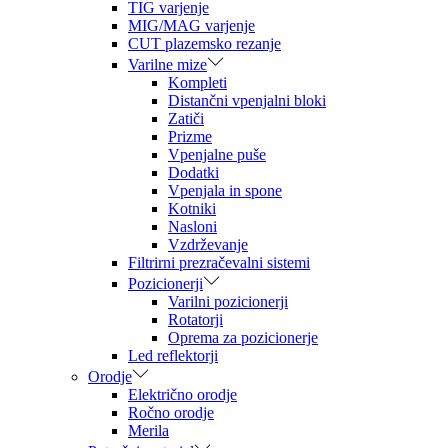
TIG varjenje
MIG/MAG varjenje
CUT plazemsko rezanje
Varilne mize
Kompleti
Distančni vpenjalni bloki
Zatiči
Prizme
Vpenjalne puše
Dodatki
Vpenjala in spone
Kotniki
Nasloni
Vzdrževanje
Filtrirni prezračevalni sistemi
Pozicionerji
Varilni pozicionerji
Rotatorji
Oprema za pozicionerje
Led reflektorji
Orodje
Električno orodje
Ročno orodje
Merila