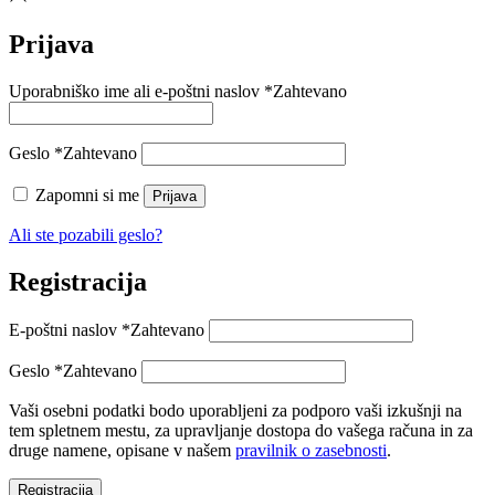
Prijava
Uporabniško ime ali e-poštni naslov
*
Zahtevano
Geslo
*
Zahtevano
Zapomni si me
Prijava
Ali ste pozabili geslo?
Registracija
E-poštni naslov
*
Zahtevano
Geslo
*
Zahtevano
Vaši osebni podatki bodo uporabljeni za podporo vaši izkušnji na
tem spletnem mestu, za upravljanje dostopa do vašega računa in za
druge namene, opisane v našem
pravilnik o zasebnosti
.
Registracija