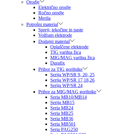
Orodje
Električno orodje
Ročno orodje
Merila
Potrošni material
Spreji, tekočine in paste
Volfram elektrode
Dodajni material
Oplaščene elektrode
TIG varilna žica
MIG/MAG varilna žica
Durafix
Pribor za TIG gorilnike
Serija WP/SR 9, 20, 25
Serija WP/SR 17,18,26
Serija WP/SR 24
Pribor za MIG/MAG gorilnike
Seria MB10/MB14
Serija MB15
Seria MB24
Seria MB25
Seria MB36
Seria MB501
Seria PAG250