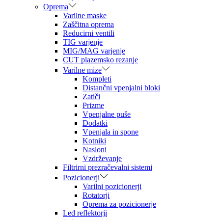
Oprema
Varilne maske
Zaščitna oprema
Reducirni ventili
TIG varjenje
MIG/MAG varjenje
CUT plazemsko rezanje
Varilne mize
Kompleti
Distančni vpenjalni bloki
Zatiči
Prizme
Vpenjalne puše
Dodatki
Vpenjala in spone
Kotniki
Nasloni
Vzdrževanje
Filtrirni prezračevalni sistemi
Pozicionerji
Varilni pozicionerji
Rotatorji
Oprema za pozicionerje
Led reflektorji