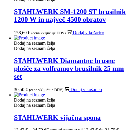
STAHLWERK SM-1200 ST brusilnik
1200 W in največ 4500 obratov
158,60
€
Dodaj v košarico
(cena vključuje DDV)
Dodaj na seznam želja
Dodaj na seznam želja
STAHLWERK Diamantne brusne
plošče za volframov brusilnik 25 mm
set
30,50
€
Dodaj v košarico
(cena vključuje DDV)
Dodaj na seznam želja
Dodaj na seznam želja
STAHLWERK vijačna spona
13,42
€
–
24,70
€
Cenovni razpon: od 13,42 € do 24,70 €