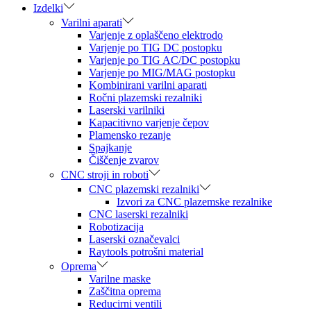
Izdelki
Varilni aparati
Varjenje z oplaščeno elektrodo
Varjenje po TIG DC postopku
Varjenje po TIG AC/DC postopku
Varjenje po MIG/MAG postopku
Kombinirani varilni aparati
Ročni plazemski rezalniki
Laserski varilniki
Kapacitivno varjenje čepov
Plamensko rezanje
Spajkanje
Čiščenje zvarov
CNC stroji in roboti
CNC plazemski rezalniki
Izvori za CNC plazemske rezalnike
CNC laserski rezalniki
Robotizacija
Laserski označevalci
Raytools potrošni material
Oprema
Varilne maske
Zaščitna oprema
Reducirni ventili