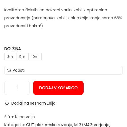
o
n
v
Kvaliteten fleksibilen bakreni varilni kabli z optimalno
n
prevodnostjo (primerjava: kabli iz aluminija imajo samo 65%
i
prevodnosti bakra!)
r
a
z
DOLŽINA
p
3m
5m
10m
o
Počisti
n
:
o
DODAJ V KOŠARICO
V
d
a
1
Dodaj na seznam želja
r
0
i
Šifra:
Ni na voljo
0
l
Kategorije:
CUT plazemsko rezanje
,
MIG/MAG varjenje
,