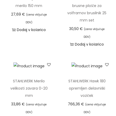
k
merilo 150 mm
brusne plošče za
o
volframov brusilnik 25
27,69
€
(cena vključuje
5
mm set
DDV)
0
30,50
€
Dodaj v košarico
(cena vključuje
0
DDV)
A
Dodaj v košarico
m
a
s
a
–
STAHLWERK Merilo
STAHLWERK Hawk 180
1
velikosti zavara 0-20
opremljen delavniški
3
mm
voziček
m
33,86
€
766,36
€
(cena vključuje
(cena vključuje
m
,
DDV)
DDV)