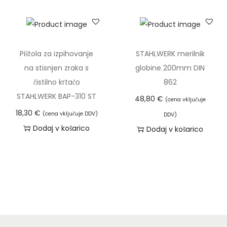
Pištola za izpihovanje
STAHLWERK merilnik
na stisnjen zraka s
globine 200mm DIN
čistilno krtačo
862
STAHLWERK BAP-310 ST
48,80
€
(cena vključuje
18,30
€
(cena vključuje DDV)
DDV)
Dodaj v košarico
Dodaj v košarico