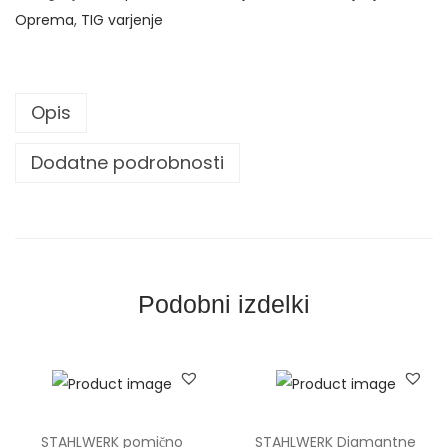
,
n
Oprema
,
TIG varjenje
0
i
0
k
a
Opis
€
b
d
e
Dodatne podrobnosti
o
l
3
s
4
p
4
r
,
i
Podobni izdelki
0
j
0
e
m
€
a
l
STAHLWERK pomično
STAHLWERK Diamantne