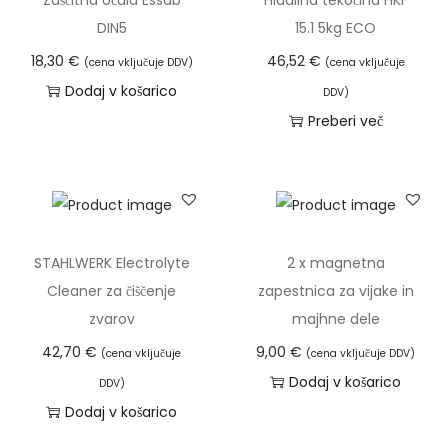
DIN5
15.1 5kg ECO
18,30
€
46,52
€
(cena vključuje DDV)
(cena vključuje
Dodaj v košarico
DDV)
Preberi več
STAHLWERK Electrolyte
2 x magnetna
Cleaner za čiščenje
zapestnica za vijake in
zvarov
majhne dele
42,70
€
9,00
€
(cena vključuje
(cena vključuje DDV)
Dodaj v košarico
DDV)
Dodaj v košarico