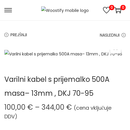
0
0
S
S
k
k
i
i
PREJŠNJI
NASLEDNJI
p
p
t
t
o
o
n
c
a
o
Varilni kabel s prijemalko 500A
v
n
i
t
masa– 13mm , DKJ 70-95
g
e
a
n
C
100,00
€
–
344,00
€
(cena vključuje
t
t
e
DDV)
i
n
o