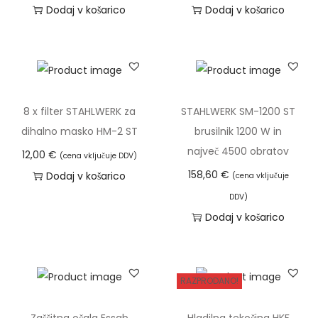
Dodaj v košarico
Dodaj v košarico
D
K
J
7
0
-
8 x filter STAHLWERK za
STAHLWERK SM-1200 ST
9
dihalno masko HM-2 ST
brusilnik 1200 W in
5
največ 4500 obratov
12,00
€
(cena vključuje DDV)
k
158,60
€
Dodaj v košarico
(cena vključuje
o
DDV)
l
Dodaj v košarico
i
č
i
RAZPRODANO!
n
a
Zaščitna očala Essab
Hladilna tekočina HKF